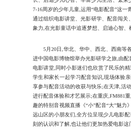
长、启迪少儿心智、丰富少儿生活、繁荣少儿
7-16周岁的少年儿童,运用“电影配音”
通过组织电影讲堂、光影研学、配音闯关
象力,在光影童话中追逐梦想、启迪心智、
5月20日,华北、华中、西北、西南等
进
中国电影博物馆举办光影研学之旅,由配
电影讲堂,同时小影迷们也欣赏了民乐的精
学生和家长一起学
习配音知识,现场体验亲
享参与配音活动的收获与快乐;在天津,活
进行配音体验和才艺展示;在重庆,FM88
趣的特别音视频直播《“小”配音“大”魅力
远山区的小朋友们,全方位呈现少儿电影
刻的认识和了解,也让他们更加热爱电影这