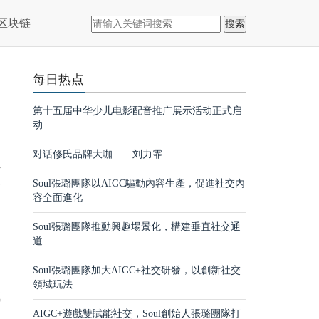
区块链
搜索
每日热点
第十五届中华少儿电影配音推广展示活动正式启
动
对话修氏品牌大咖——刘力霏
员
会
Soul張璐團隊以AIGC驅動內容生產，促進社交內
容全面進化
Soul張璐團隊推動興趣場景化，構建垂直社交通
道
Soul張璐團隊加大AIGC+社交研發，以創新社交
領域玩法
成
AIGC+遊戲雙賦能社交，Soul創始人張璐團隊打