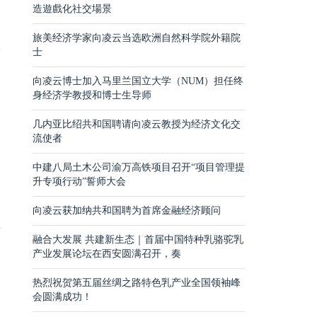
向
造遊戲化社交場景
,
旅美经济学家向凌云当选欧洲自然科学院外籍院
想
士
向凌云博士加入马里兰国立大学（NUM）担任终
身经济学教授和博士生导师
走
几内亚比绍共和国聘请向凌云教授为经济文化交
流使者
的
的
中建八局土木公司渝万高铁项目召开“项目管理提
升专项行动”誓师大会
分
,
向凌云获加纳共和国聘为首席金融经济顾问
有
融合大发展 共建新生态｜首届中国特种乳骆驼乳
偏
产业发展论坛在西安圆满召开，奏
深
热烈祝贺第五届丝绸之路特色乳产业全国领袖峰
会圆满成功！