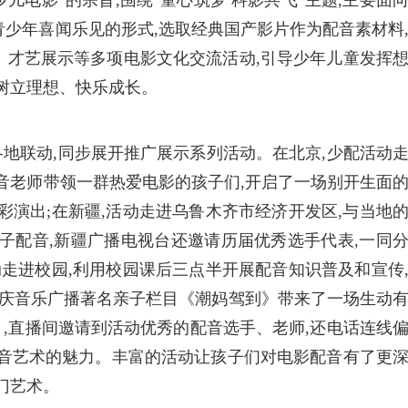
电影”的宗旨,围绕“童心筑梦 科影共飞”主题,主要面
这一青少年喜闻乐见的形式,选取经典国产影片作为配音素材料
、才艺展示等多项电影文化交流活动,引导少年儿童发挥
树立理想、快乐成长。
各地联动,同步展开推广展示系列活动。在北京,少配活动
音老师带领一群热爱电影的孩子们,开启了一场别开生面
彩演出;在新疆,活动走进乌鲁木齐市经济开发区,与当地
子配音,新疆广播电视
台还邀请历届优秀选手代表,一同
动走进校园,利用校园课后三点半开展配音知识普及和宣传
1重庆音乐广播著名亲子栏目《潮妈驾到》带来了一场生动
》,直播间邀请到活动优秀的配音选手、老师,还电话连线
配音艺术的魅力。丰富的活动让孩子们对电影配音有了更
门艺术。