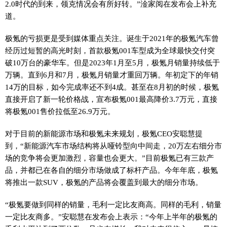
2.0时代的到来，领克情况会有所好转。”淦家阅在发布会上补充
道。
极氪的亏损更是受到媒体重点关注。诞生于2021年的极氪汽车曾
经历过短暂的高光时刻，首款极氪001车型成为全球最快交付突
破10万台的豪华车。但是2023年1月至5月，极氪月销量持续低于
万辆。直到6月和7月，极氪月销量才重回万辆。年初定下的年销
14万的目标，如今完成率还不到4成。甚至在8月初的时候，极氪
直接开启了新一轮价格战，宣布极氪001最高降价3.7万元，直接
将极氪001售价拉低至26.9万元。
对于目前的新能源市场和极氪未来规划，极氪CEO安聪慧提
到，“新能源汽车市场结构将从哑铃型向中间走，20万左右细分市
场的竞争将会更加激烈，容量也会更大。”目前极氪已有三款产
品，并都已在各自的细分市场做成了标杆产品。今年年底，极氪
将推出一款SUV，极氪的产品将会覆盖到最大的细分市场。
“极氪要做到同样的销量，毛利一定比友商高。同样的毛利，销量
一定比友商多。”安聪慧在发布会上表示：“今年上半年的极氪的