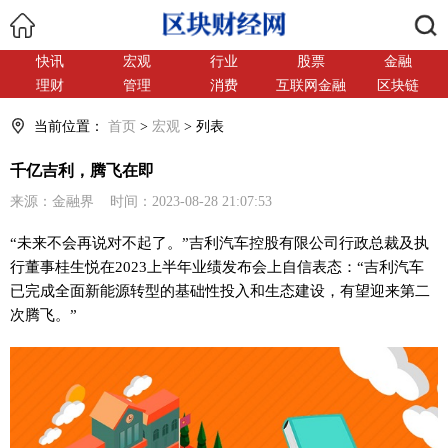
搜索
快讯
宏观
行业
股票
金融
理财
管理
消费
互联网金融
区块链
当前位置：
首页
>
宏观
> 列表
千亿吉利，腾飞在即
来源：金融界 时间：2023-08-28 21:07:53
“未来不会再说对不起了。”吉利汽车控股有限公司行政总裁及执
行董事桂生悦在2023上半年业绩发布会上自信表态：“吉利汽车
已完成全面新能源转型的基础性投入和生态建设，有望迎来第二
次腾飞。”